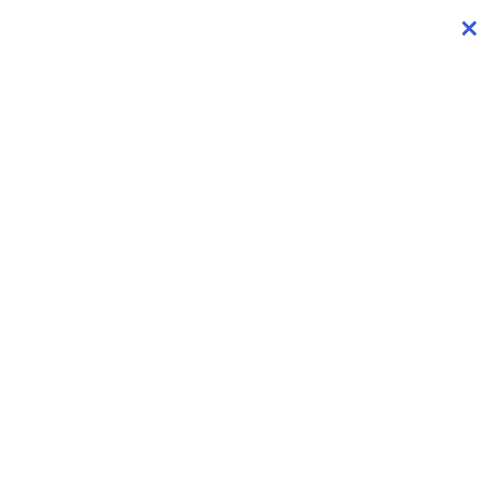
×
×
×
×