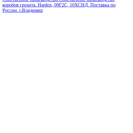
коробов грохота. Hardox, 09Г2С, 10ХСНД. Поставка по
России.
г.Владимир