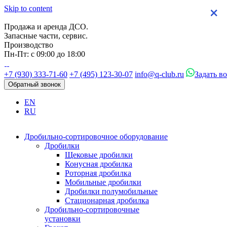
Skip to content
×
×
×
×
Продажа и аренда ДСО.
Запасные части, сервис.
Производство
Пн-Пт: с 09:00 до 18:00
+7 (930) 333-71-60
+7 (495) 123-30-07
info@q-club.ru
Задать в
Обратный звонок
EN
RU
Дробильно-сортировочное оборудование
Дробилки
Щековые дробилки
Конусная дробилка
Роторная дробилка
Мобильные дробилки
Дробилки полумобильные
Стационарная дробилка
Дробильно-сортировочные
установки