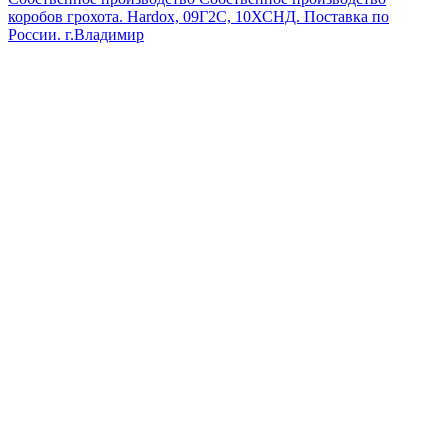
коробов грохота. Hardox, 09Г2С, 10ХСНД. Поставка по
России.
г.Владимир