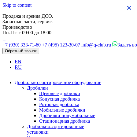
Skip to content
×
×
×
×
Продажа и аренда ДСО.
Запасные части, сервис.
Производство
Пн-Пт: с 09:00 до 18:00
+7 (930) 333-71-60
+7 (495) 123-30-07
info@q-club.ru
Задать в
Обратный звонок
EN
RU
Дробильно-сортировочное оборудование
Дробилки
Щековые дробилки
Конусная дробилка
Роторная дробилка
Мобильные дробилки
Дробилки полумобильные
Стационарная дробилка
Дробильно-сортировочные
установки