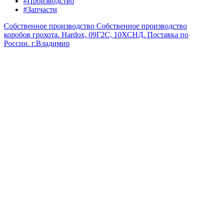
#Производство
#Запчасти
Собственное производство
Собственное производство
коробов грохота. Hardox, 09Г2С, 10ХСНД. Поставка по
России.
г.Владимир