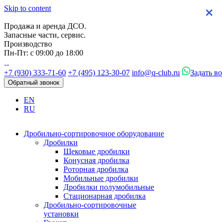
Skip to content
×
×
×
×
Продажа и аренда ДСО.
Запасные части, сервис.
Производство
Пн-Пт: с 09:00 до 18:00
+7 (930) 333-71-60
+7 (495) 123-30-07
info@q-club.ru
Задать в
Обратный звонок
EN
RU
Дробильно-сортировочное оборудование
Дробилки
Щековые дробилки
Конусная дробилка
Роторная дробилка
Мобильные дробилки
Дробилки полумобильные
Стационарная дробилка
Дробильно-сортировочные
установки