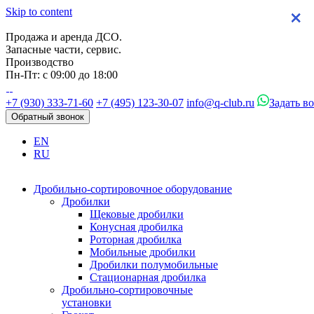
Skip to content
×
×
×
×
Продажа и аренда ДСО.
Запасные части, сервис.
Производство
Пн-Пт: с 09:00 до 18:00
+7 (930) 333-71-60
+7 (495) 123-30-07
info@q-club.ru
Задать в
Обратный звонок
EN
RU
Дробильно-сортировочное оборудование
Дробилки
Щековые дробилки
Конусная дробилка
Роторная дробилка
Мобильные дробилки
Дробилки полумобильные
Стационарная дробилка
Дробильно-сортировочные
установки