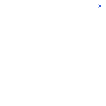
×
×
×
×