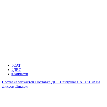
#CAT
#ДВС
#Запчасти
Поставка запчастей
Поставка ДВС Caterpillar CAT C9.3B на
Диксон
Диксон