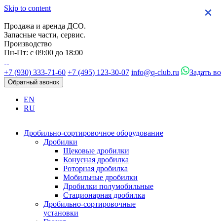
Skip to content
×
×
×
×
Продажа и аренда ДСО.
Запасные части, сервис.
Производство
Пн-Пт: с 09:00 до 18:00
+7 (930) 333-71-60
+7 (495) 123-30-07
info@q-club.ru
Задать в
Обратный звонок
EN
RU
Дробильно-сортировочное оборудование
Дробилки
Щековые дробилки
Конусная дробилка
Роторная дробилка
Мобильные дробилки
Дробилки полумобильные
Стационарная дробилка
Дробильно-сортировочные
установки