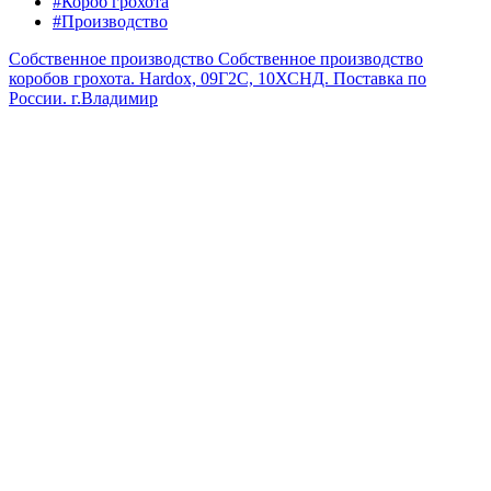
#Короб грохота
#Производство
Собственное производство
Собственное производство
коробов грохота. Hardox, 09Г2С, 10ХСНД. Поставка по
России.
г.Владимир