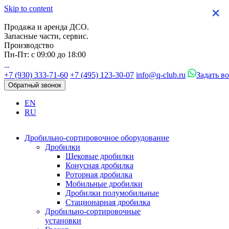
Skip to content
×
×
×
×
Продажа и аренда ДСО.
Запасные части, сервис.
Производство
Пн-Пт: с 09:00 до 18:00
+7 (930) 333-71-60
+7 (495) 123-30-07
info@q-club.ru
Задать в
Обратный звонок
EN
RU
Дробильно-сортировочное оборудование
Дробилки
Щековые дробилки
Конусная дробилка
Роторная дробилка
Мобильные дробилки
Дробилки полумобильные
Стационарная дробилка
Дробильно-сортировочные
установки