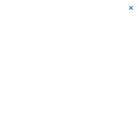
×
×
×
×