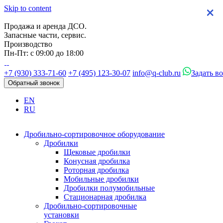
Skip to content
×
×
×
×
Продажа и аренда ДСО.
Запасные части, сервис.
Производство
Пн-Пт: с 09:00 до 18:00
+7 (930) 333-71-60
+7 (495) 123-30-07
info@q-club.ru
Задать в
Обратный звонок
EN
RU
Дробильно-сортировочное оборудование
Дробилки
Щековые дробилки
Конусная дробилка
Роторная дробилка
Мобильные дробилки
Дробилки полумобильные
Стационарная дробилка
Дробильно-сортировочные
установки