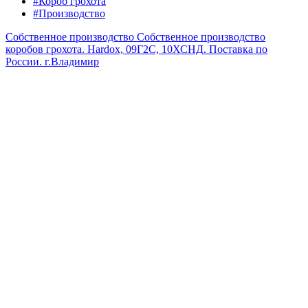
#Короб грохота
#Производство
Собственное производство
Собственное производство
коробов грохота. Hardox, 09Г2С, 10ХСНД. Поставка по
России.
г.Владимир