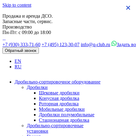
Skip to content
×
×
×
×
Продажа и аренда ДСО.
Запасные части, сервис.
Производство
Пн-Пт: с 09:00 до 18:00
+7 (930) 333-71-60
+7 (495) 123-30-07
info@q-club.ru
Задать в
Обратный звонок
EN
RU
Дробильно-сортировочное оборудование
Дробилки
Щековые дробилки
Конусная дробилка
Роторная дробилка
Мобильные дробилки
Дробилки полумобильные
Стационарная дробилка
Дробильно-сортировочные
установки