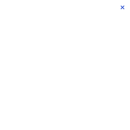
×
×
×
×