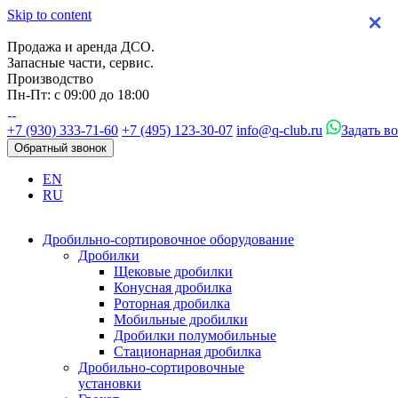
Skip to content
×
×
×
×
Продажа и аренда ДСО.
Запасные части, сервис.
Производство
Пн-Пт: с 09:00 до 18:00
+7 (930) 333-71-60
+7 (495) 123-30-07
info@q-club.ru
Задать в
Обратный звонок
EN
RU
Дробильно-сортировочное оборудование
Дробилки
Щековые дробилки
Конусная дробилка
Роторная дробилка
Мобильные дробилки
Дробилки полумобильные
Стационарная дробилка
Дробильно-сортировочные
установки