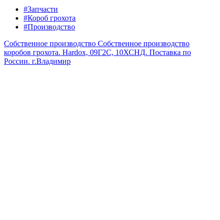
#Запчасти
#Короб грохота
#Производство
Собственное производство
Собственное производство
коробов грохота. Hardox, 09Г2С, 10ХСНД. Поставка по
России.
г.Владимир