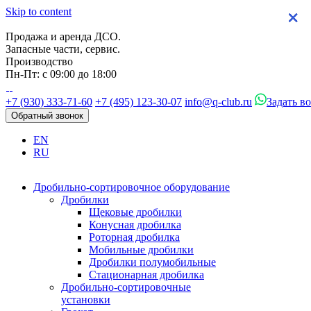
Skip to content
×
×
×
×
Продажа и аренда ДСО.
Запасные части, сервис.
Производство
Пн-Пт: с 09:00 до 18:00
+7 (930) 333-71-60
+7 (495) 123-30-07
info@q-club.ru
Задать в
Обратный звонок
EN
RU
Дробильно-сортировочное оборудование
Дробилки
Щековые дробилки
Конусная дробилка
Роторная дробилка
Мобильные дробилки
Дробилки полумобильные
Стационарная дробилка
Дробильно-сортировочные
установки