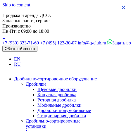
Skip to content
×
×
×
×
Продажа и аренда ДСО.
Запасные части, сервис.
Производство
Пн-Пт: с 09:00 до 18:00
+7 (930) 333-71-60
+7 (495) 123-30-07
info@q-club.ru
Задать в
Обратный звонок
EN
RU
Дробильно-сортировочное оборудование
Дробилки
Щековые дробилки
Конусная дробилка
Роторная дробилка
Мобильные дробилки
Дробилки полумобильные
Стационарная дробилка
Дробильно-сортировочные
установки