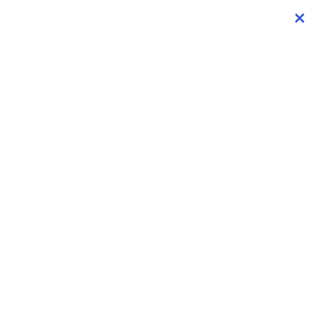
×
×
×
×