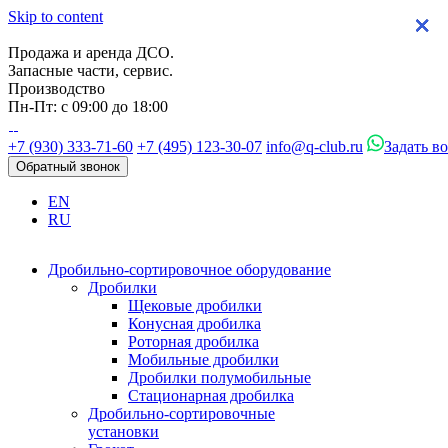
Skip to content
×
×
×
×
Продажа и аренда ДСО.
Запасные части, сервис.
Производство
Пн-Пт: с 09:00 до 18:00
+7 (930) 333-71-60
+7 (495) 123-30-07
info@q-club.ru
Задать в
Обратный звонок
EN
RU
Дробильно-сортировочное оборудование
Дробилки
Щековые дробилки
Конусная дробилка
Роторная дробилка
Мобильные дробилки
Дробилки полумобильные
Стационарная дробилка
Дробильно-сортировочные
установки