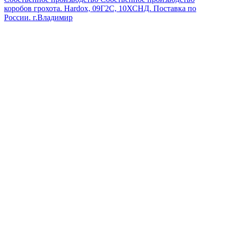
коробов грохота. Hardox, 09Г2С, 10ХСНД. Поставка по
России.
г.Владимир