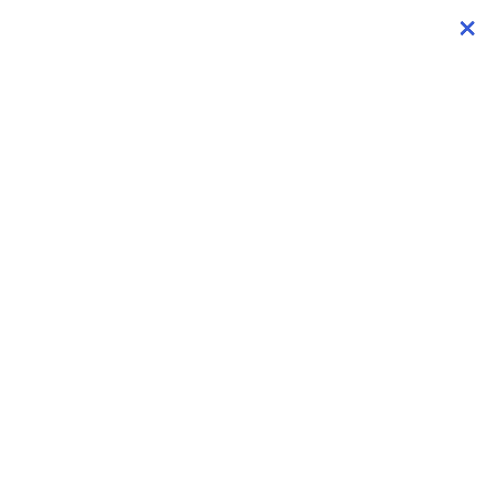
×
×
×
×