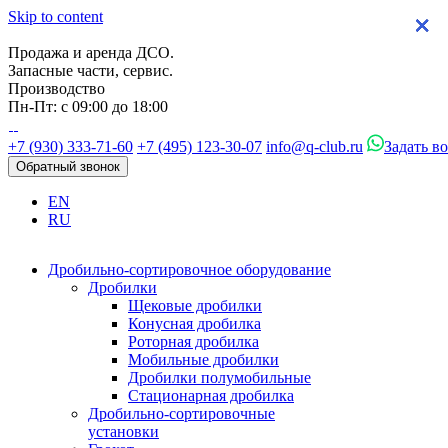
Skip to content
×
×
×
×
Продажа и аренда ДСО.
Запасные части, сервис.
Производство
Пн-Пт: с 09:00 до 18:00
+7 (930) 333-71-60
+7 (495) 123-30-07
info@q-club.ru
Задать в
Обратный звонок
EN
RU
Дробильно-сортировочное оборудование
Дробилки
Щековые дробилки
Конусная дробилка
Роторная дробилка
Мобильные дробилки
Дробилки полумобильные
Стационарная дробилка
Дробильно-сортировочные
установки