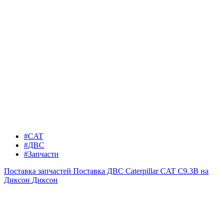
#CAT
#ДВС
#Запчасти
Поставка запчастей
Поставка ДВС Caterpillar CAT C9.3B на
Диксон
Диксон