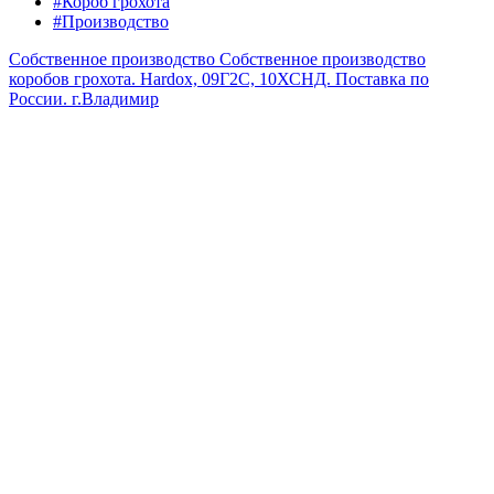
#Короб грохота
#Производство
Собственное производство
Собственное производство
коробов грохота. Hardox, 09Г2С, 10ХСНД. Поставка по
России.
г.Владимир