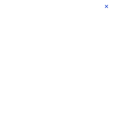
×
×
×
×