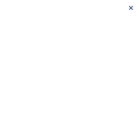
×
×
×
×