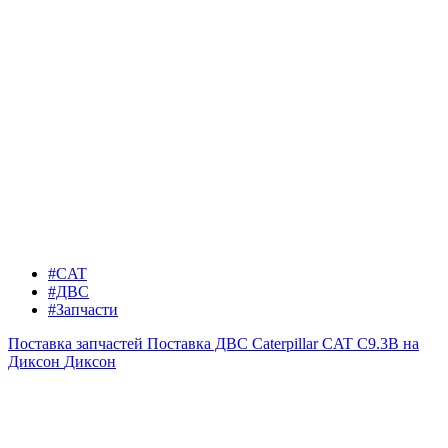
#CAT
#ДВС
#Запчасти
Поставка запчастей
Поставка ДВС Caterpillar CAT C9.3B на
Диксон
Диксон