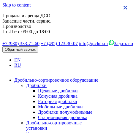
Skip to content
×
×
×
×
Продажа и аренда ДСО.
Запасные части, сервис.
Производство
Пн-Пт: с 09:00 до 18:00
+7 (930) 333-71-60
+7 (495) 123-30-07
info@q-club.ru
Задать в
Обратный звонок
EN
RU
Дробильно-сортировочное оборудование
Дробилки
Щековые дробилки
Конусная дробилка
Роторная дробилка
Мобильные дробилки
Дробилки полумобильные
Стационарная дробилка
Дробильно-сортировочные
установки