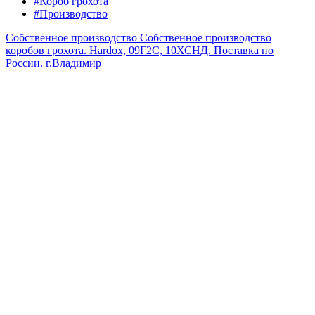
#Короб грохота
#Производство
Собственное производство
Собственное производство
коробов грохота. Hardox, 09Г2С, 10ХСНД. Поставка по
России.
г.Владимир