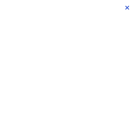
×
×
×
×