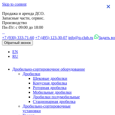
Skip to content
×
×
×
×
Продажа и аренда ДСО.
Запасные части, сервис.
Производство
Пн-Пт: с 09:00 до 18:00
+7 (930) 333-71-60
+7 (495) 123-30-07
info@q-club.ru
Задать в
Обратный звонок
EN
RU
Дробильно-сортировочное оборудование
Дробилки
Щековые дробилки
Конусная дробилка
Роторная дробилка
Мобильные дробилки
Дробилки полумобильные
Стационарная дробилка
Дробильно-сортировочные
установки