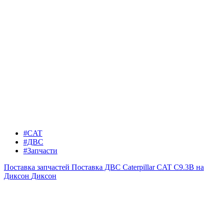
#CAT
#ДВС
#Запчасти
Поставка запчастей
Поставка ДВС Caterpillar CAT C9.3B на
Диксон
Диксон