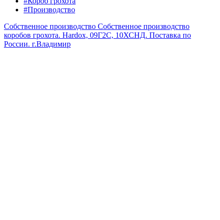
#Короб грохота
#Производство
Собственное производство
Собственное производство
коробов грохота. Hardox, 09Г2С, 10ХСНД. Поставка по
России.
г.Владимир