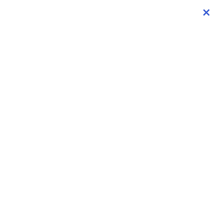
×
×
×
×