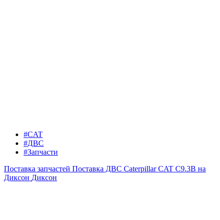
#CAT
#ДВС
#Запчасти
Поставка запчастей
Поставка ДВС Caterpillar CAT C9.3B на
Диксон
Диксон