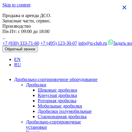
Skip to content
×
×
×
×
Продажа и аренда ДСО.
Запасные части, сервис.
Производство
Пн-Пт: с 09:00 до 18:00
+7 (930) 333-71-60
+7 (495) 123-30-07
info@q-club.ru
Задать в
Обратный звонок
EN
RU
Дробильно-сортировочное оборудование
Дробилки
Щековые дробилки
Конусная дробилка
Роторная дробилка
Мобильные дробилки
Дробилки полумобильные
Стационарная дробилка
Дробильно-сортировочные
установки