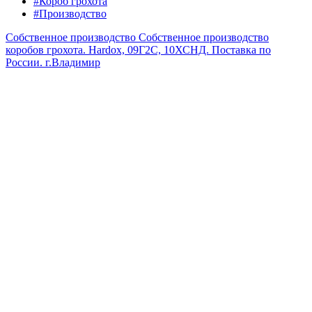
#Короб грохота
#Производство
Собственное производство
Собственное производство
коробов грохота. Hardox, 09Г2С, 10ХСНД. Поставка по
России.
г.Владимир