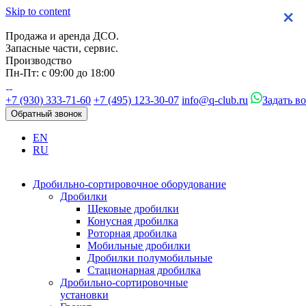
Skip to content
×
×
×
×
Продажа и аренда ДСО.
Запасные части, сервис.
Производство
Пн-Пт: с 09:00 до 18:00
+7 (930) 333-71-60
+7 (495) 123-30-07
info@q-club.ru
Задать в
Обратный звонок
EN
RU
Дробильно-сортировочное оборудование
Дробилки
Щековые дробилки
Конусная дробилка
Роторная дробилка
Мобильные дробилки
Дробилки полумобильные
Стационарная дробилка
Дробильно-сортировочные
установки