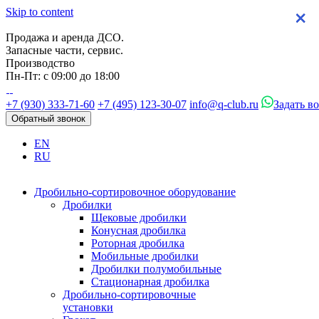
Skip to content
×
×
×
×
Продажа и аренда ДСО.
Запасные части, сервис.
Производство
Пн-Пт: с 09:00 до 18:00
+7 (930) 333-71-60
+7 (495) 123-30-07
info@q-club.ru
Задать в
Обратный звонок
EN
RU
Дробильно-сортировочное оборудование
Дробилки
Щековые дробилки
Конусная дробилка
Роторная дробилка
Мобильные дробилки
Дробилки полумобильные
Стационарная дробилка
Дробильно-сортировочные
установки