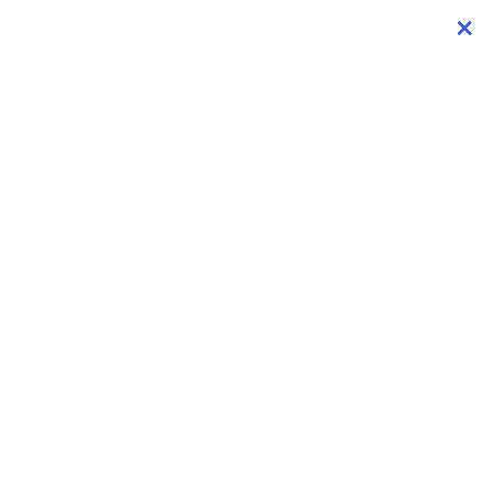
×
×
×
×