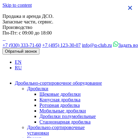
Skip to content
×
×
×
×
Продажа и аренда ДСО.
Запасные части, сервис.
Производство
Пн-Пт: с 09:00 до 18:00
+7 (930) 333-71-60
+7 (495) 123-30-07
info@q-club.ru
Задать в
Обратный звонок
EN
RU
Дробильно-сортировочное оборудование
Дробилки
Щековые дробилки
Конусная дробилка
Роторная дробилка
Мобильные дробилки
Дробилки полумобильные
Стационарная дробилка
Дробильно-сортировочные
установки