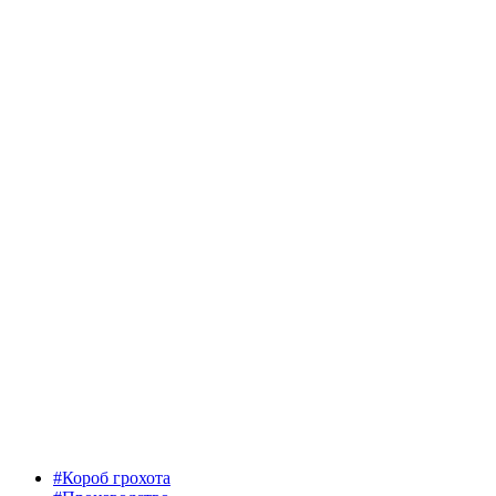
#Короб грохота