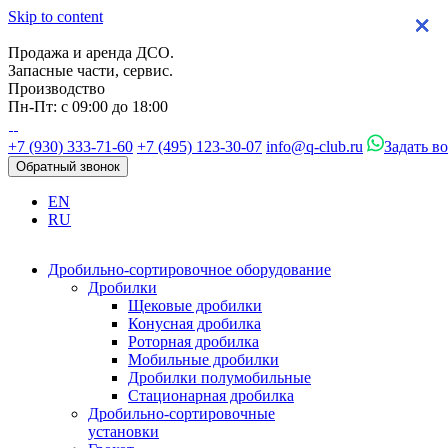
Skip to content
×
×
×
×
Продажа и аренда ДСО.
Запасные части, сервис.
Производство
Пн-Пт: с 09:00 до 18:00
+7 (930) 333-71-60
+7 (495) 123-30-07
info@q-club.ru
Задать в
Обратный звонок
EN
RU
Дробильно-сортировочное оборудование
Дробилки
Щековые дробилки
Конусная дробилка
Роторная дробилка
Мобильные дробилки
Дробилки полумобильные
Стационарная дробилка
Дробильно-сортировочные
установки