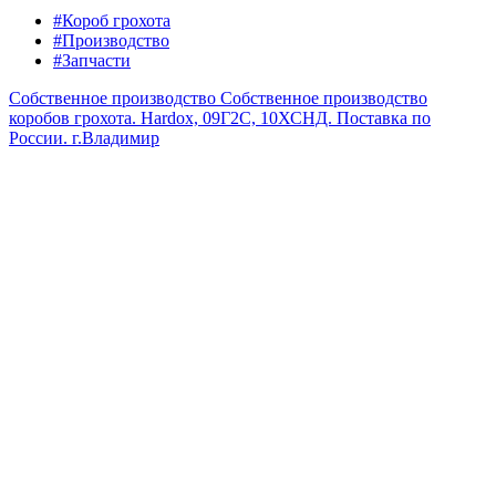
#Короб грохота
#Производство
#Запчасти
Собственное производство
Собственное производство
коробов грохота. Hardox, 09Г2С, 10ХСНД. Поставка по
России.
г.Владимир