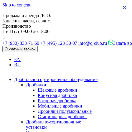
Skip to content
×
×
×
×
Продажа и аренда ДСО.
Запасные части, сервис.
Производство
Пн-Пт: с 09:00 до 18:00
+7 (930) 333-71-60
+7 (495) 123-30-07
info@q-club.ru
Задать в
Обратный звонок
EN
RU
Дробильно-сортировочное оборудование
Дробилки
Щековые дробилки
Конусная дробилка
Роторная дробилка
Мобильные дробилки
Дробилки полумобильные
Стационарная дробилка
Дробильно-сортировочные
установки