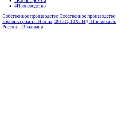
#Короб грохота
#Производство
Собственное производство
Собственное производство
коробов грохота. Hardox, 09Г2С, 10ХСНД. Поставка по
России.
г.Владимир