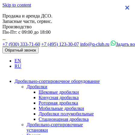
Skip to content
×
×
×
×
Продажа и аренда ДСО.
Запасные части, сервис.
Производство
Пн-Пт: с 09:00 до 18:00
+7 (930) 333-71-60
+7 (495) 123-30-07
info@q-club.ru
Задать в
Обратный звонок
EN
RU
Дробильно-сортировочное оборудование
Дробилки
Щековые дробилки
Конусная дробилка
Роторная дробилка
Мобильные дробилки
Дробилки полумобильные
Стационарная дробилка
Дробильно-сортировочные
установки