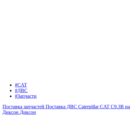
#CAT
#ДВС
#Запчасти
Поставка запчастей
Поставка ДВС Caterpillar CAT C9.3B на
Диксон
Диксон