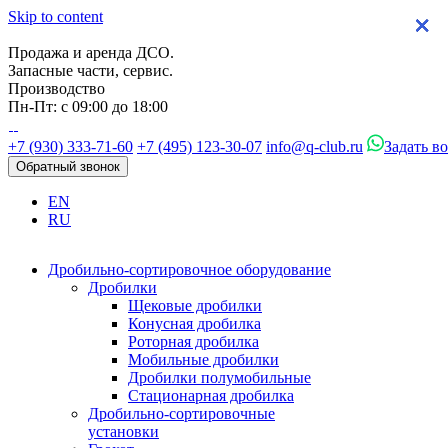
Skip to content
×
×
×
×
Продажа и аренда ДСО.
Запасные части, сервис.
Производство
Пн-Пт: с 09:00 до 18:00
+7 (930) 333-71-60
+7 (495) 123-30-07
info@q-club.ru
Задать в
Обратный звонок
EN
RU
Дробильно-сортировочное оборудование
Дробилки
Щековые дробилки
Конусная дробилка
Роторная дробилка
Мобильные дробилки
Дробилки полумобильные
Стационарная дробилка
Дробильно-сортировочные
установки