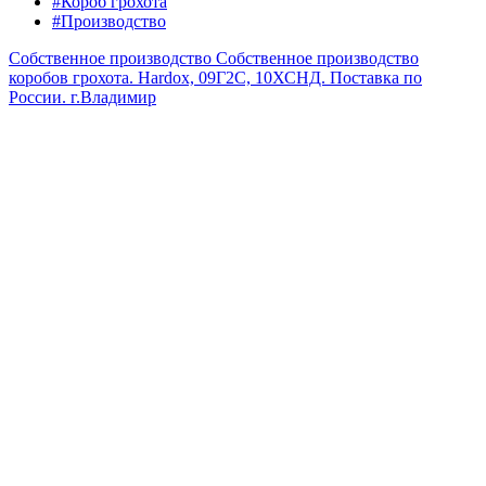
#Короб грохота
#Производство
Собственное производство
Собственное производство
коробов грохота. Hardox, 09Г2С, 10ХСНД. Поставка по
России.
г.Владимир