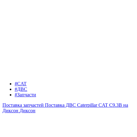
#CAT
#ДВС
#Запчасти
Поставка запчастей
Поставка ДВС Caterpillar CAT C9.3B на
Диксон
Диксон