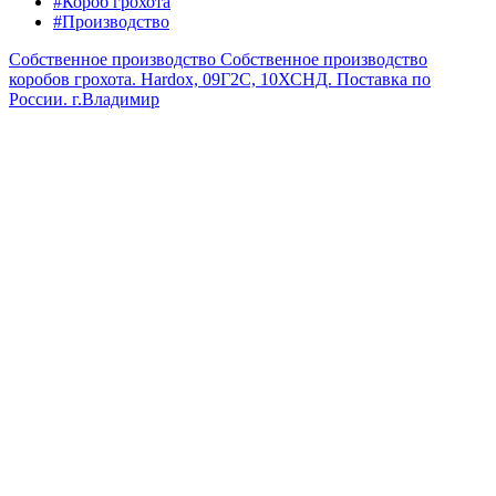
#Короб грохота
#Производство
Собственное производство
Собственное производство
коробов грохота. Hardox, 09Г2С, 10ХСНД. Поставка по
России.
г.Владимир