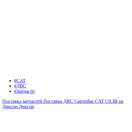
#CAT
#ДВС
#Запчасти
Поставка запчастей
Поставка ДВС Caterpillar CAT C9.3B на
Диксон
Диксон