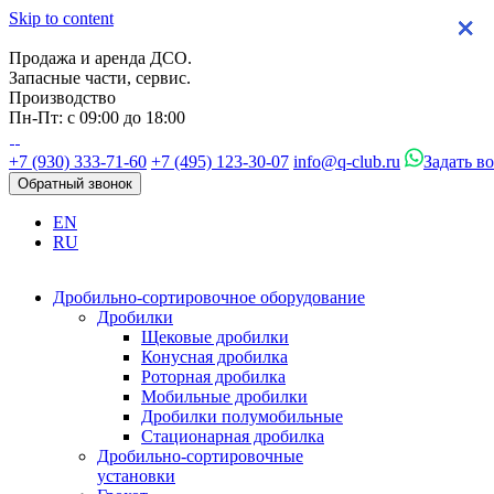
Skip to content
×
×
×
×
Продажа и аренда ДСО.
Запасные части, сервис.
Производство
Пн-Пт: с 09:00 до 18:00
+7 (930) 333-71-60
+7 (495) 123-30-07
info@q-club.ru
Задать в
Обратный звонок
EN
RU
Дробильно-сортировочное оборудование
Дробилки
Щековые дробилки
Конусная дробилка
Роторная дробилка
Мобильные дробилки
Дробилки полумобильные
Стационарная дробилка
Дробильно-сортировочные
установки