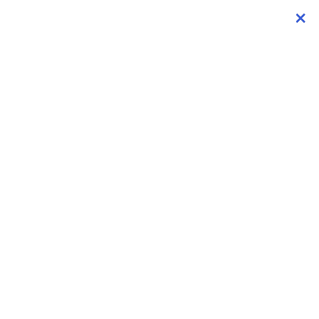
×
×
×
×