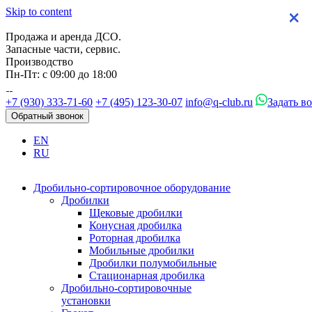
Skip to content
×
×
×
×
Продажа и аренда ДСО.
Запасные части, сервис.
Производство
Пн-Пт: с 09:00 до 18:00
+7 (930) 333-71-60
+7 (495) 123-30-07
info@q-club.ru
Задать в
Обратный звонок
EN
RU
Дробильно-сортировочное оборудование
Дробилки
Щековые дробилки
Конусная дробилка
Роторная дробилка
Мобильные дробилки
Дробилки полумобильные
Стационарная дробилка
Дробильно-сортировочные
установки