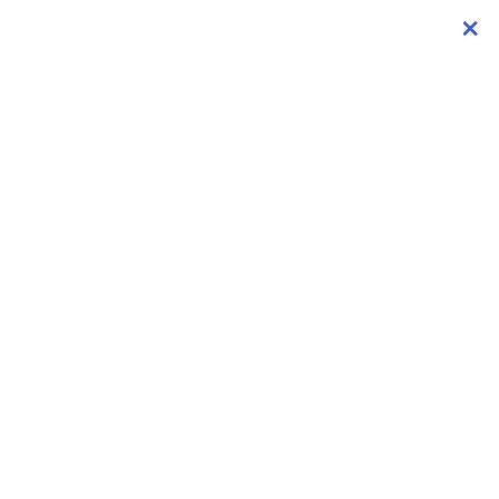
×
×
×
×