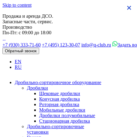
Skip to content
×
×
×
×
Продажа и аренда ДСО.
Запасные части, сервис.
Производство
Пн-Пт: с 09:00 до 18:00
+7 (930) 333-71-60
+7 (495) 123-30-07
info@q-club.ru
Задать в
Обратный звонок
EN
RU
Дробильно-сортировочное оборудование
Дробилки
Щековые дробилки
Конусная дробилка
Роторная дробилка
Мобильные дробилки
Дробилки полумобильные
Стационарная дробилка
Дробильно-сортировочные
установки