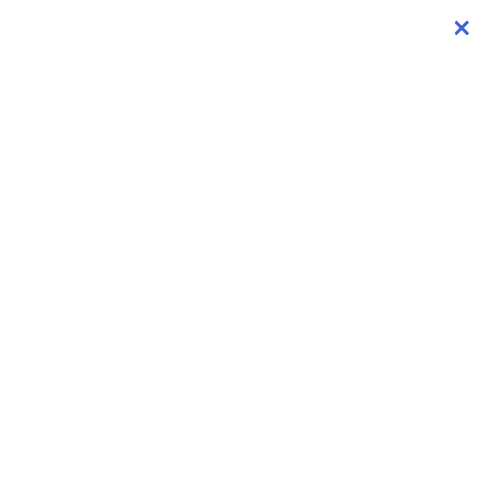
×
×
×
×