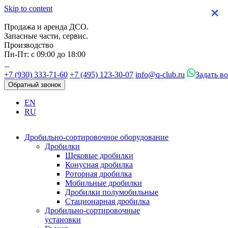
Skip to content
×
×
×
×
Продажа и аренда ДСО.
Запасные части, сервис.
Производство
Пн-Пт: с 09:00 до 18:00
+7 (930) 333-71-60
+7 (495) 123-30-07
info@q-club.ru
Задать в
Обратный звонок
EN
RU
Дробильно-сортировочное оборудование
Дробилки
Щековые дробилки
Конусная дробилка
Роторная дробилка
Мобильные дробилки
Дробилки полумобильные
Стационарная дробилка
Дробильно-сортировочные
установки