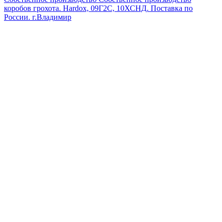
коробов грохота. Hardox, 09Г2С, 10ХСНД. Поставка по
России.
г.Владимир