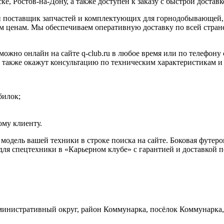
е, Ростов-на-Дону, а также доступен к заказу с быстрой доставк
 поставщик запчастей и комплектующих для горнодобывающей, 
 ценам. Мы обеспечиваем оперативную доставку по всей стране
можно онлайн на сайте q-club.ru в любое время или по телефону
а также окажут консультацию по техническим характеристикам и
билок;
му клиенту.
 модель вашей техники в строке поиска на сайте. Боковая футе
ля спецтехники в «Карьерном клубе» с гарантией и доставкой п
инистративный округ, район Коммунарка, посёлок Коммунарка, 