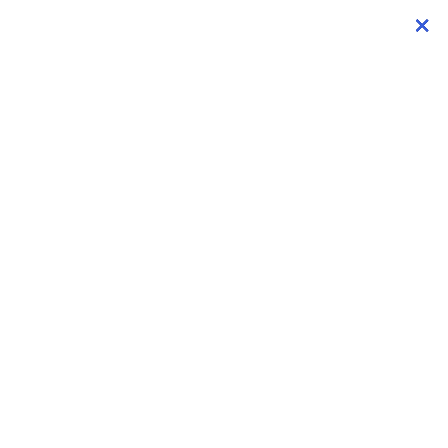
×
×
×
×