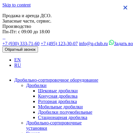
Skip to content
×
×
×
×
Продажа и аренда ДСО.
Запасные части, сервис.
Производство
Пн-Пт: с 09:00 до 18:00
+7 (930) 333-71-60
+7 (495) 123-30-07
info@q-club.ru
Задать в
Обратный звонок
EN
RU
Дробильно-сортировочное оборудование
Дробилки
Щековые дробилки
Конусная дробилка
Роторная дробилка
Мобильные дробилки
Дробилки полумобильные
Стационарная дробилка
Дробильно-сортировочные
установки