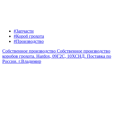
#Запчасти
#Короб грохота
#Производство
Собственное производство
Собственное производство
коробов грохота. Hardox, 09Г2С, 10ХСНД. Поставка по
России.
г.Владимир