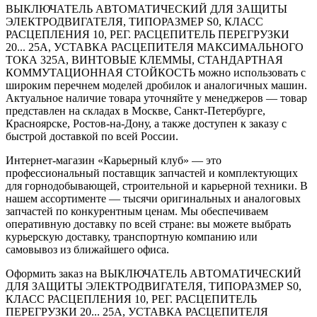
ВЫКЛЮЧАТЕЛЬ АВТОМАТИЧЕСКИЙ ДЛЯ ЗАЩИТЫ
ЭЛЕКТРОДВИГАТЕЛЯ, ТИПОРАЗМЕР S0, КЛАСС
РАСЦЕПЛЕНИЯ 10, РЕГ. РАСЦЕПИТЕЛЬ ПЕРЕГРУЗКИ
20... 25A, УСТАВКА РАСЦЕПИТЕЛЯ МАКСИМАЛЬНОГО
ТОКА 325A, ВИНТОВЫЕ КЛЕММЫ, СТАНДАРТНАЯ
КОММУТАЦИОННАЯ СТОЙКОСТЬ можно использовать с
широким перечнем моделей дробилок и аналогичных машин.
Актуальное наличие товара уточняйте у менеджеров — товар
представлен на складах в Москве, Санкт-Петербурге,
Красноярске, Ростов-на-Дону, а также доступен к заказу с
быстрой доставкой по всей России.
Интернет-магазин «Карьерный клуб» — это
профессиональный поставщик запчастей и комплектующих
для горнодобывающей, строительной и карьерной техники. В
нашем ассортименте — тысячи оригинальных и аналоговых
запчастей по конкурентным ценам. Мы обеспечиваем
оперативную доставку по всей стране: вы можете выбрать
курьерскую доставку, транспортную компанию или
самовывоз из ближайшего офиса.
Оформить заказ на ВЫКЛЮЧАТЕЛЬ АВТОМАТИЧЕСКИЙ
ДЛЯ ЗАЩИТЫ ЭЛЕКТРОДВИГАТЕЛЯ, ТИПОРАЗМЕР S0,
КЛАСС РАСЦЕПЛЕНИЯ 10, РЕГ. РАСЦЕПИТЕЛЬ
ПЕРЕГРУЗКИ 20... 25A, УСТАВКА РАСЦЕПИТЕЛЯ