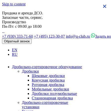
Skip to content
×
×
×
×
Продажа и аренда ДСО.
Запасные части, сервис.
Производство
Пн-Пт: с 09:00 до 18:00
+7 (930) 333-71-60
+7 (495) 123-30-07
info@q-club.ru
Задать в
Обратный звонок
EN
RU
Дробильно-сортировочное оборудование
Дробилки
Щековые дробилки
Конусная дробилка
Роторная дробилка
Мобильные дробилки
Дробилки полумобильные
Стационарная дробилка
Дробильно-сортировочные
установки