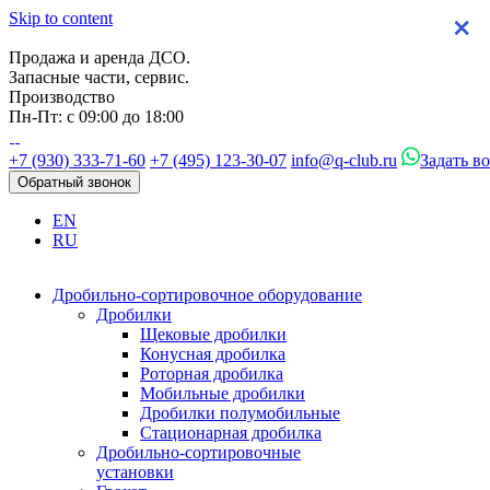
Skip to content
×
×
×
×
Продажа и аренда ДСО.
Запасные части, сервис.
Производство
Пн-Пт: с 09:00 до 18:00
+7 (930) 333-71-60
+7 (495) 123-30-07
info@q-club.ru
Задать в
Обратный звонок
EN
RU
Дробильно-сортировочное оборудование
Дробилки
Щековые дробилки
Конусная дробилка
Роторная дробилка
Мобильные дробилки
Дробилки полумобильные
Стационарная дробилка
Дробильно-сортировочные
установки