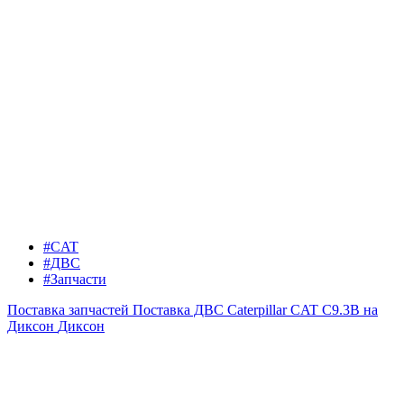
#CAT
#ДВС
#Запчасти
Поставка запчастей
Поставка ДВС Caterpillar CAT C9.3B на
Диксон
Диксон