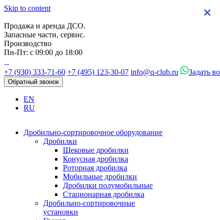
Skip to content
×
×
×
×
Продажа и аренда ДСО.
Запасные части, сервис.
Производство
Пн-Пт: с 09:00 до 18:00
+7 (930) 333-71-60
+7 (495) 123-30-07
info@q-club.ru
Задать в
Обратный звонок
EN
RU
Дробильно-сортировочное оборудование
Дробилки
Щековые дробилки
Конусная дробилка
Роторная дробилка
Мобильные дробилки
Дробилки полумобильные
Стационарная дробилка
Дробильно-сортировочные
установки