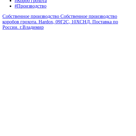
#Короб грохота
#Производство
Собственное производство
Собственное производство
коробов грохота. Hardox, 09Г2С, 10ХСНД. Поставка по
России.
г.Владимир