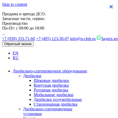
Skip to content
×
×
×
×
Продажа и аренда ДСО.
Запасные части, сервис.
Производство
Пн-Пт: с 09:00 до 18:00
+7 (930) 333-71-60
+7 (495) 123-30-07
info@q-club.ru
Задать в
Обратный звонок
EN
RU
Дробильно-сортировочное оборудование
Дробилки
Щековые дробилки
Конусная дробилка
Роторная дробилка
Мобильные дробилки
Дробилки полумобильные
Стационарная дробилка
Дробильно-сортировочные
установки