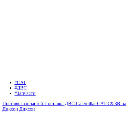
#CAT
#ДВС
#Запчасти
Поставка запчастей
Поставка ДВС Caterpillar CAT C9.3B на
Диксон
Диксон