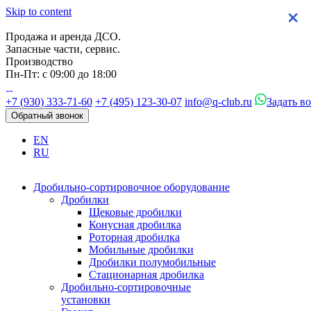
Skip to content
×
×
×
×
Продажа и аренда ДСО.
Запасные части, сервис.
Производство
Пн-Пт: с 09:00 до 18:00
+7 (930) 333-71-60
+7 (495) 123-30-07
info@q-club.ru
Задать в
Обратный звонок
EN
RU
Дробильно-сортировочное оборудование
Дробилки
Щековые дробилки
Конусная дробилка
Роторная дробилка
Мобильные дробилки
Дробилки полумобильные
Стационарная дробилка
Дробильно-сортировочные
установки