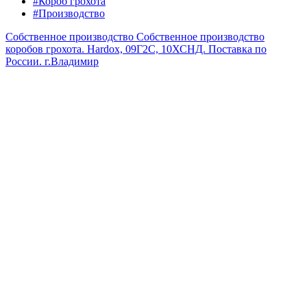
#Короб грохота
#Производство
Собственное производство
Собственное производство
коробов грохота. Hardox, 09Г2С, 10ХСНД. Поставка по
России.
г.Владимир