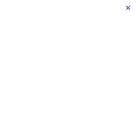
×
×
×
×