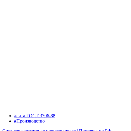
#сита ГОСТ 3306-88
#Производство
Сита для грохотов от производителя | Поставка по РФ