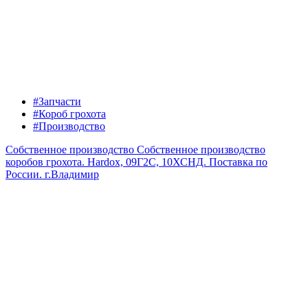
#Запчасти
#Короб грохота
#Производство
Собственное производство
Собственное производство
коробов грохота. Hardox, 09Г2С, 10ХСНД. Поставка по
России.
г.Владимир