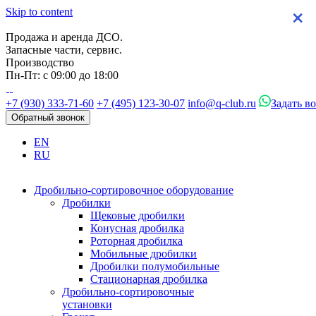
Skip to content
×
×
×
×
Продажа и аренда ДСО.
Запасные части, сервис.
Производство
Пн-Пт: с 09:00 до 18:00
+7 (930) 333-71-60
+7 (495) 123-30-07
info@q-club.ru
Задать в
Обратный звонок
EN
RU
Дробильно-сортировочное оборудование
Дробилки
Щековые дробилки
Конусная дробилка
Роторная дробилка
Мобильные дробилки
Дробилки полумобильные
Стационарная дробилка
Дробильно-сортировочные
установки